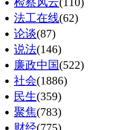
检察风云
(110)
法工在线
(62)
论谈
(87)
说法
(146)
廉政中国
(522)
社会
(1886)
民生
(359)
聚焦
(783)
财经
(775)