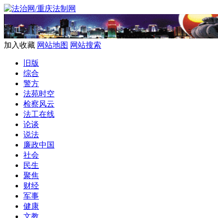
加入收藏
网站地图
网站搜索
旧版
综合
警方
法苑时空
检察风云
法工在线
论谈
说法
廉政中国
社会
民生
聚焦
财经
军事
健康
文教