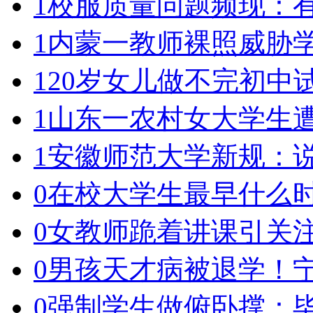
1
校服质量问题频现：
1
内蒙一教师裸照威胁学
1
20岁女儿做不完初中
1
山东一农村女大学生遭
1
安徽师范大学新规：
0
在校大学生最早什么
0
女教师跪着讲课引关
0
男孩天才病被退学！宁
0
强制学生做俯卧撑：