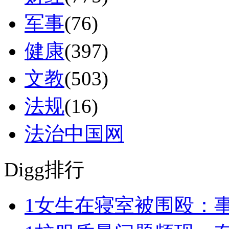
军事
(76)
健康
(397)
文教
(503)
法规
(16)
法治中国网
Digg排行
1
女生在寝室被围殴：