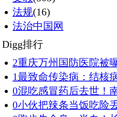
法规
(16)
法治中国网
Digg排行
2
重庆万州国防医院被
1
最致命传染病：结核
0
混吃感冒药后去世！南
0
小伙把辣条当饭吃险