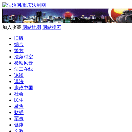
加入收藏
网站地图
网站搜索
旧版
综合
警方
法苑时空
检察风云
法工在线
论谈
说法
廉政中国
社会
民生
聚焦
财经
军事
健康
文教