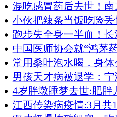
混吃感冒药后去世！南
小伙把辣条当饭吃险丢
跑步失全身一半血！长
中国医师协会就“鸿茅
常用桑叶泡水喝，身体
男孩天才病被退学：宁
4岁胖墩睡梦去世:肥
江西传染病疫情:3月共19