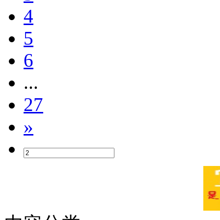
4
5
6
...
27
»