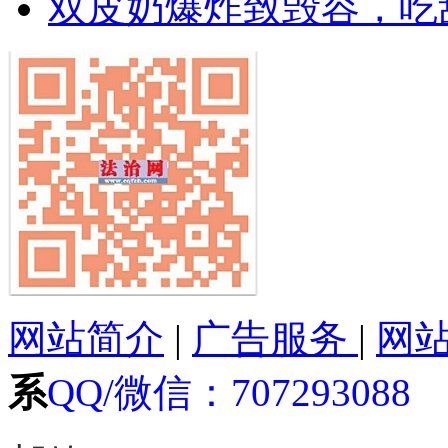
双皮奶爆炸致毁容，吃
网站简介
|
广告服务
|
网
系
QQ/微信：
707293088