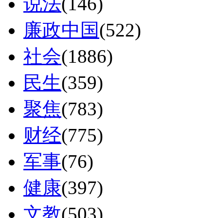
说法
(146)
廉政中国
(522)
社会
(1886)
民生
(359)
聚焦
(783)
财经
(775)
军事
(76)
健康
(397)
文教
(503)