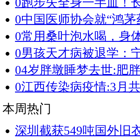
0
跑步失全身一半血！
0
中国医师协会就“鸿茅
0
常用桑叶泡水喝，身体
0
男孩天才病被退学：宁
0
4岁胖墩睡梦去世:肥
0
江西传染病疫情:3月共19
本周热门
深圳截获549吨国外旧