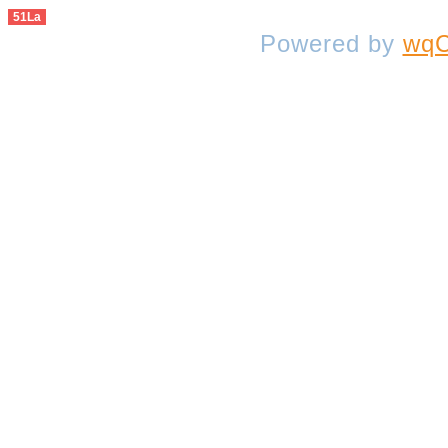
51La
Powered by
wqC