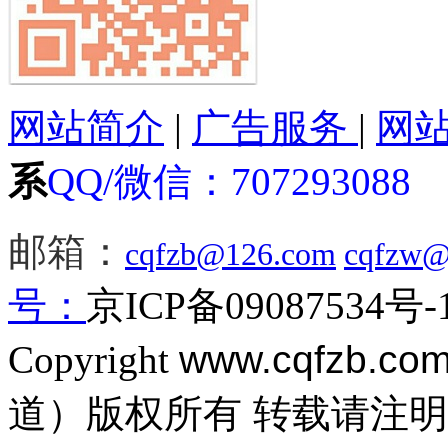
网站简介
|
广告服务
|
网
系
QQ/微信：
707293088
邮箱：
cqfzb@126.com
cqfzw@
号：
京ICP备09087534号-
Copyright
www.cqfzb.co
道）版权所有 转载请注