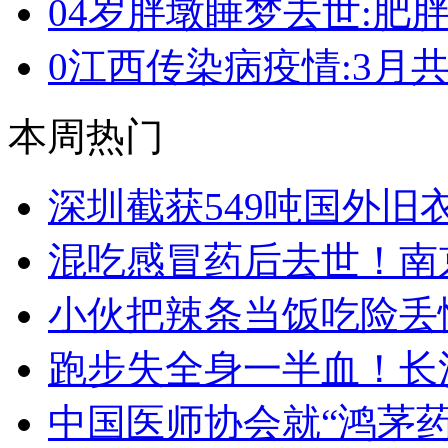
0
4岁胖墩睡梦去世:肥
0
江西传染病疫情:3月共19
本周热门
深圳截获549吨国外旧
混吃感冒药后去世！南
小伙把辣条当饭吃险丢
跑步失全身一半血！长
中国医师协会就“鸿茅