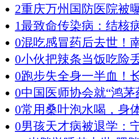
2
重庆万州国防医院被
1
最致命传染病：结核
0
混吃感冒药后去世！南
0
小伙把辣条当饭吃险
0
跑步失全身一半血！
0
中国医师协会就“鸿茅
0
常用桑叶泡水喝，身体
0
男孩天才病被退学：宁