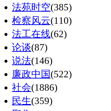
法苑时空
(385)
检察风云
(110)
法工在线
(62)
论谈
(87)
说法
(146)
廉政中国
(522)
社会
(1886)
民生
(359)