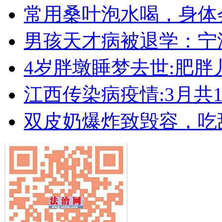
常用桑叶泡水喝，身体
男孩天才病被退学：宁
4岁胖墩睡梦去世:肥
江西传染病疫情:3月共19
双皮奶爆炸致毁容，吃