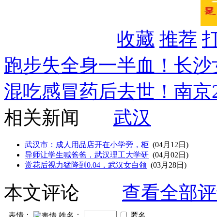
收藏
推荐
跑步失全身一半血！长沙
混吃感冒药后去世！南京
相关新闻
武汉
武汉市：成人用品店开在小学旁，柜
(04月12日)
导师让学生喊爸爸，武汉理工大学研
(04月02日)
赏花后视力猛降到0.04，武汉女白领
(03月28日)
本文评论
查看全部评
表情：
姓名：
匿名