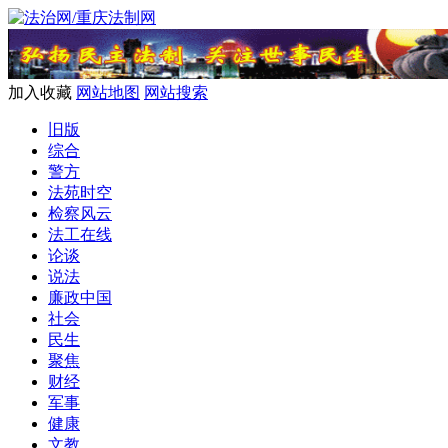
加入收藏
网站地图
网站搜索
旧版
综合
警方
法苑时空
检察风云
法工在线
论谈
说法
廉政中国
社会
民生
聚焦
财经
军事
健康
文教