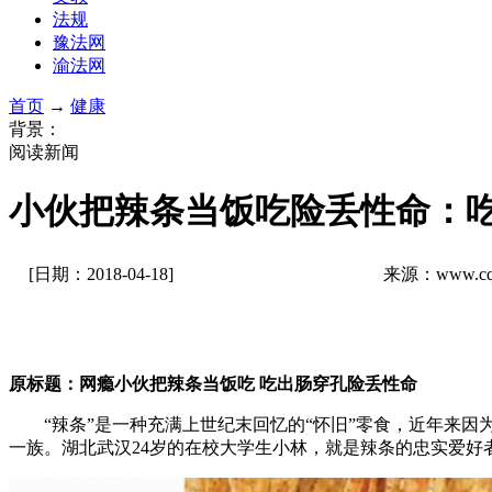
法规
豫法网
渝法网
首页
→
健康
背景：
阅读新闻
小伙把辣条当饭吃险丢性命：
[日期：2018-04-18]
来源：www.cq
原标题：网瘾小伙把辣条当饭吃 吃出肠穿孔险丢性命
“辣条”是一种充满上世纪末回忆的“怀旧”零食，近年来因为
一族。湖北武汉24岁的在校大学生小林，就是辣条的忠实爱好