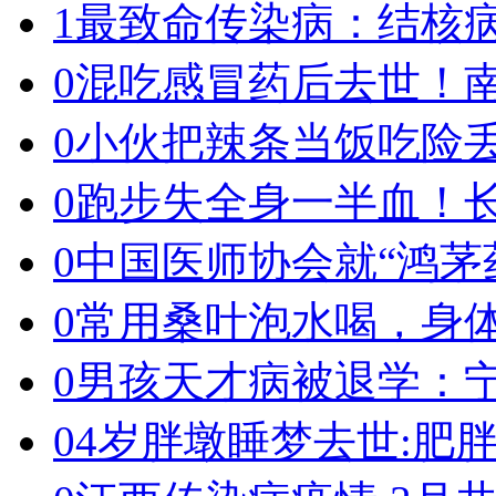
1
最致命传染病：结核
0
混吃感冒药后去世！南
0
小伙把辣条当饭吃险
0
跑步失全身一半血！
0
中国医师协会就“鸿茅
0
常用桑叶泡水喝，身体
0
男孩天才病被退学：宁
0
4岁胖墩睡梦去世:肥