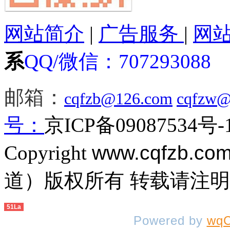
网站简介
|
广告服务
|
网
系
QQ/微信：
707293088
邮箱：
cqfzb@126.com
cqfzw@
号：
京ICP备09087534号-
Copyright
www.cqfzb.co
道）版权所有 转载请注
51La
Powered by
wqC