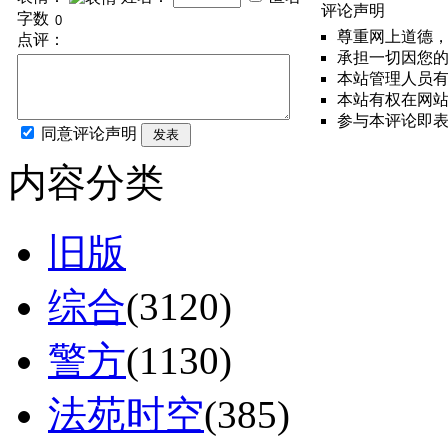
评论声明
字数
尊重网上道德
点评：
承担一切因您
本站管理人员
本站有权在网
参与本评论即
同意评论声明
发表
内容分类
旧版
综合
(3120)
警方
(1130)
法苑时空
(385)