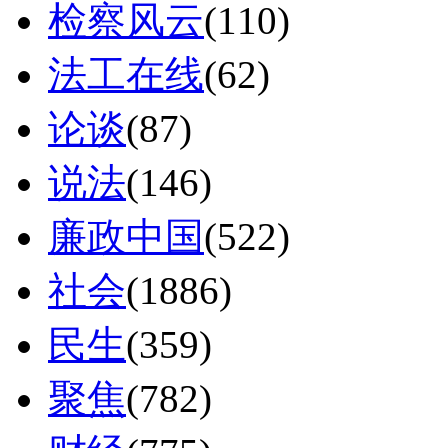
检察风云
(110)
法工在线
(62)
论谈
(87)
说法
(146)
廉政中国
(522)
社会
(1886)
民生
(359)
聚焦
(782)