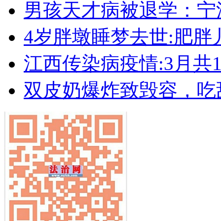
男孩天才病被退学：宁
4岁胖墩睡梦去世:肥
江西传染病疫情:3月共19
双皮奶爆炸致毁容，吃