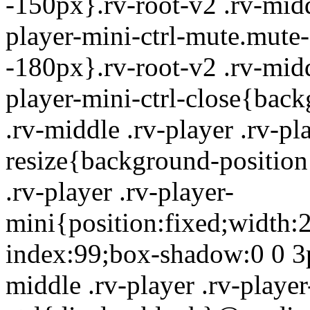
-150px}.rv-root-v2 .rv-midd
player-mini-ctrl-mute.mute
-180px}.rv-root-v2 .rv-midd
player-mini-ctrl-close{back
.rv-middle .rv-player .rv-pl
resize{background-position
.rv-player .rv-player-
mini{position:fixed;width:
index:99;box-shadow:0 0 3px
middle .rv-player .rv-player