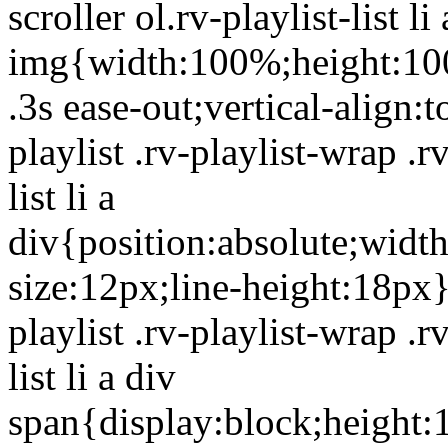
scroller ol.rv-playlist-list li 
img{width:100%;height:100
.3s ease-out;vertical-align:
playlist .rv-playlist-wrap .rv
list li a
div{position:absolute;width
size:12px;line-height:18px}
playlist .rv-playlist-wrap .rv
list li a div
span{display:block;height