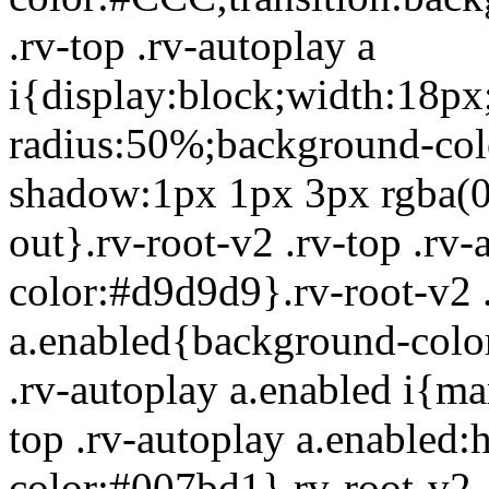
.rv-top .rv-autoplay a
i{display:block;width:18px
radius:50%;background-colo
shadow:1px 1px 3px rgba(0,0,
out}.rv-root-v2 .rv-top .rv
color:#d9d9d9}.rv-root-v2 .
a.enabled{background-color
.rv-autoplay a.enabled i{ma
top .rv-autoplay a.enabled
color:#007bd1}.rv-root-v2 .