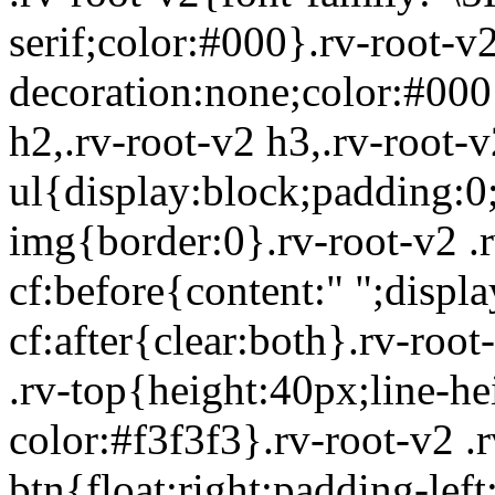
serif;color:#000}.rv-root-v2
decoration:none;color:#000}
h2,.rv-root-v2 h3,.rv-root-v
ul{display:block;padding:0
img{border:0}.rv-root-v2 .rv
cf:before{content:" ";displa
cf:after{clear:both}.rv-roo
.rv-top{height:40px;line-h
color:#f3f3f3}.rv-root-v2 .r
btn{float:right;padding-lef