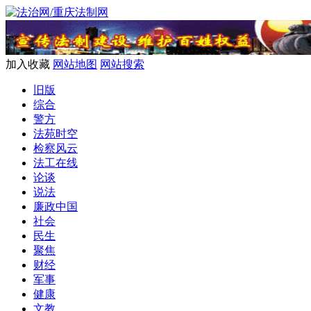
加入收藏
网站地图
网站搜索
旧版
综合
警方
法苑时空
检察风云
法工在线
论谈
说法
廉政中国
社会
民生
聚焦
财经
军事
健康
文教