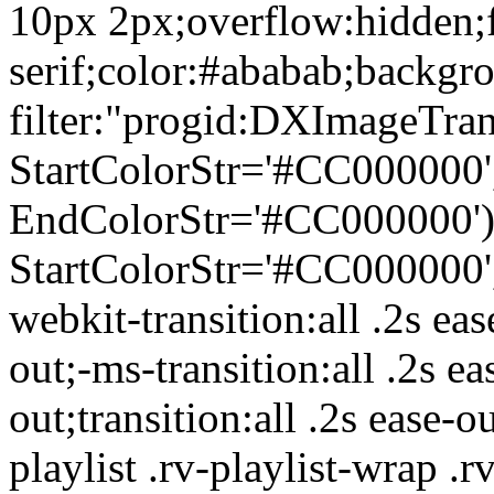
10px 2px;overflow:hidden;f
serif;color:#ababab;backgro
filter:"progid:DXImageTra
StartColorStr='#CC000000'
EndColorStr='#CC000000')"
StartColorStr='#CC000000'
webkit-transition:all .2s eas
out;-ms-transition:all .2s ea
out;transition:all .2s ease-o
playlist .rv-playlist-wrap .rv