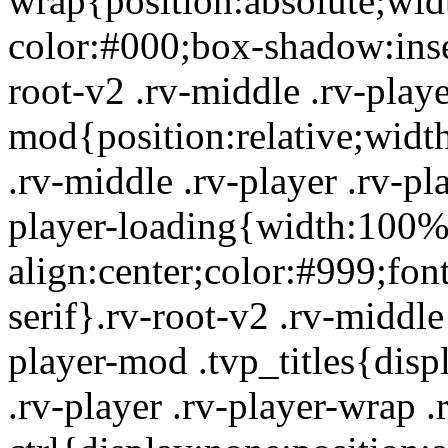
wrap{position:absolute;wid
color:#000;box-shadow:inset
root-v2 .rv-middle .rv-playe
mod{position:relative;wid
.rv-middle .rv-player .rv-pl
player-loading{width:100%
align:center;color:#999;font
serif}.rv-root-v2 .rv-middle
player-mod .tvp_titles{disp
.rv-player .rv-player-wrap .