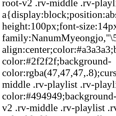
root-v2 .rv-middle .rv-playli
a{display:block;position:ab
height:100px;font-size:14p
family:NanumMyeongjo,"\5B
align:center;color:#a3a3a3
color:#2f2f2f;background-
color:rgba(47,47,47,.8);curs
middle .rv-playlist .rv-play
color:#494949;background-c
v2 .rv-middle .rv-playlist .rv