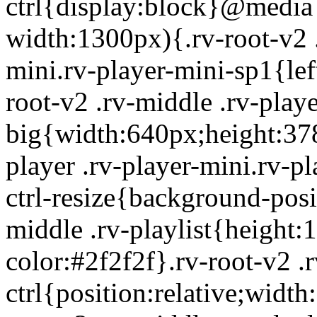
ctrl{display:block}@media 
width:1300px){.rv-root-v2 .
mini.rv-player-mini-sp1{le
root-v2 .rv-middle .rv-playe
big{width:640px;height:378
player .rv-player-mini.rv-pl
ctrl-resize{background-posi
middle .rv-playlist{height
color:#2f2f2f}.rv-root-v2 .rv
ctrl{position:relative;widt