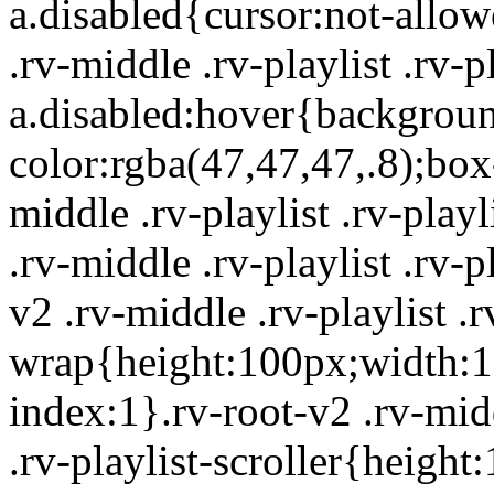
a.disabled{cursor:not-allo
.rv-middle .rv-playlist .rv-pl
a.disabled:hover{backgrou
color:rgba(47,47,47,.8);bo
middle .rv-playlist .rv-playl
.rv-middle .rv-playlist .rv-p
v2 .rv-middle .rv-playlist .r
wrap{height:100px;width:10
index:1}.rv-root-v2 .rv-midd
.rv-playlist-scroller{heig