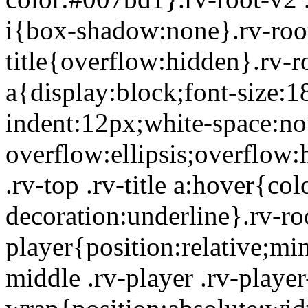
i{box-shadow:none}.rv-root
title{overflow:hidden}.rv-ro
a{display:block;font-size:1
indent:12px;white-space:no
overflow:ellipsis;overflow:
.rv-top .rv-title a:hover{co
decoration:underline}.rv-ro
player{position:relative;mi
middle .rv-player .rv-player