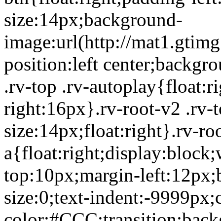
size:14px;background-
image:url(http://mat1.gtim
position:left center;backgr
.rv-top .rv-autoplay{float:
right:16px}.rv-root-v2 .rv-
size:14px;float:right}.rv-ro
a{float:right;display:bloc
top:10px;margin-left:12px;
size:0;text-indent:-9999px;
color:#CCC;transition:back