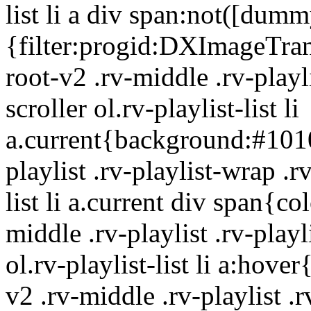
list li a div span:not([dumm
{filter:progid:DXImageTran
root-v2 .rv-middle .rv-playli
scroller ol.rv-playlist-list li
a.current{background:#1010
playlist .rv-playlist-wrap .rv
list li a.current div span{co
middle .rv-playlist .rv-playl
ol.rv-playlist-list li a:ho
v2 .rv-middle .rv-playlist .r