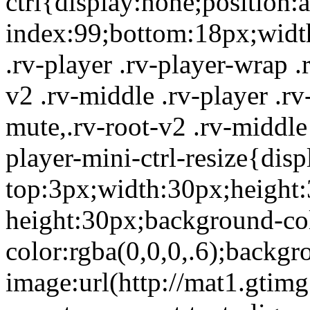
ctrl{display:none;position:a
index:99;bottom:18px;width
.rv-player .rv-player-wrap .
v2 .rv-middle .rv-player .rv
mute,.rv-root-v2 .rv-middle 
player-mini-ctrl-resize{dis
top:3px;width:30px;height:
height:30px;background-co
color:rgba(0,0,0,.6);backgr
image:url(http://mat1.gtim