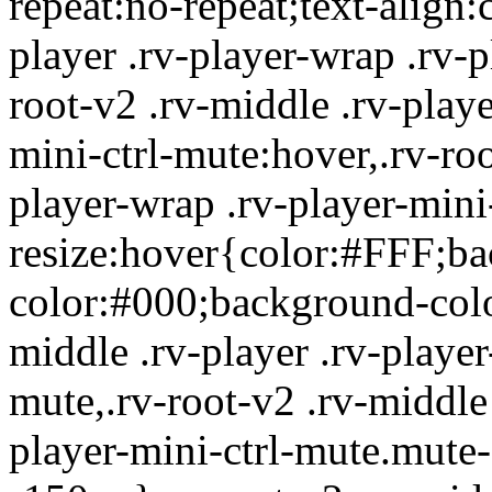
repeat:no-repeat;text-align:
player .rv-player-wrap .rv-p
root-v2 .rv-middle .rv-playe
mini-ctrl-mute:hover,.rv-roo
player-wrap .rv-player-mini-
resize:hover{color:#FFF;b
color:#000;background-color
middle .rv-player .rv-player
mute,.rv-root-v2 .rv-middle 
player-mini-ctrl-mute.mute