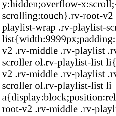
y:hidden;overflow-x:scroll
scrolling:touch}.rv-root-v2 
playlist-wrap .rv-playlist-scr
list{width:9999px;padding:0
v2 .rv-middle .rv-playlist .r
scroller ol.rv-playlist-list l
v2 .rv-middle .rv-playlist .r
scroller ol.rv-playlist-list li
a{display:block;position:re
root-v2 .rv-middle .rv-playli