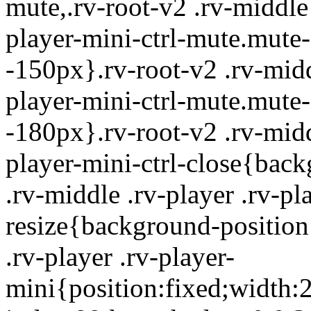
mute,.rv-root-v2 .rv-middle 
player-mini-ctrl-mute.mute
-150px}.rv-root-v2 .rv-midd
player-mini-ctrl-mute.mute
-180px}.rv-root-v2 .rv-midd
player-mini-ctrl-close{back
.rv-middle .rv-player .rv-pl
resize{background-position
.rv-player .rv-player-
mini{position:fixed;width: