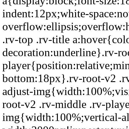
a{display:block;font-size:1
indent:12px;white-space:no
overflow:ellipsis;overflow:
.rv-top .rv-title a:hover{co
decoration:underline}.rv-ro
player{position:relative;m
bottom:18px}.rv-root-v2 .rv
adjust-img{width:100%;visib
root-v2 .rv-middle .rv-playe
img{width:100%;vertical-a