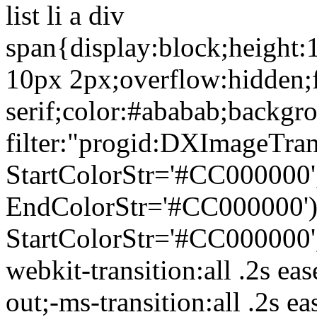
list li a div
span{display:block;height
10px 2px;overflow:hidden;f
serif;color:#ababab;backgro
filter:"progid:DXImageTra
StartColorStr='#CC000000'
EndColorStr='#CC000000')"
StartColorStr='#CC000000'
webkit-transition:all .2s eas
out;-ms-transition:all .2s ea