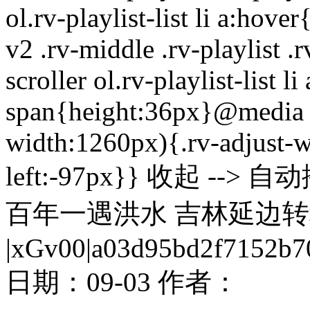
ol.rv-playlist-list li a:ho
v2 .rv-middle .rv-playlist .r
scroller ol.rv-playlist-list l
span{height:36px}@media o
width:1260px){.rv-adjust-w
left:-97px}} 收起 -
百年一遇洪水 吉林延边转移3
|xGv00|a03d95bd2f7152b7
日期：
09-03
作者：