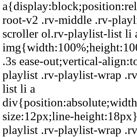
a{display:block;position:re
root-v2 .rv-middle .rv-playli
scroller ol.rv-playlist-list li 
img{width:100%;height:100
.3s ease-out;vertical-align:
playlist .rv-playlist-wrap .rv
list li a
div{position:absolute;width
size:12px;line-height:18px}
playlist .rv-playlist-wrap .rv