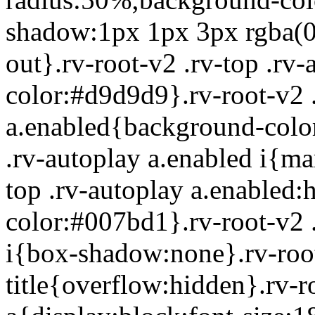
shadow:1px 1px 3px rgba(0,0,
out}.rv-root-v2 .rv-top .rv
color:#d9d9d9}.rv-root-v2 .
a.enabled{background-color
.rv-autoplay a.enabled i{ma
top .rv-autoplay a.enabled
color:#007bd1}.rv-root-v2 .
i{box-shadow:none}.rv-root
title{overflow:hidden}.rv-ro