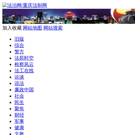
加入收藏
网站地图
网站搜索
旧版
综合
警方
法苑时空
检察风云
法工在线
论谈
说法
廉政中国
社会
民生
聚焦
财经
军事
健康
文教