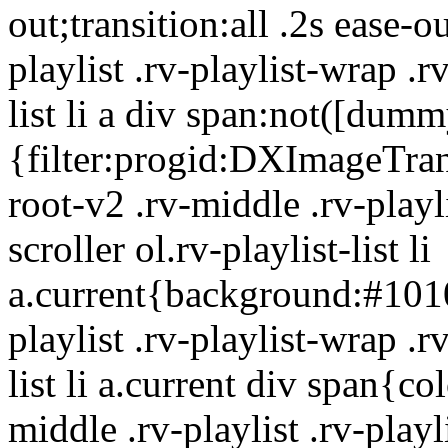
out;transition:all .2s ease-o
playlist .rv-playlist-wrap .rv
list li a div span:not([dumm
{filter:progid:DXImageTran
root-v2 .rv-middle .rv-playli
scroller ol.rv-playlist-list li
a.current{background:#1010
playlist .rv-playlist-wrap .rv
list li a.current div span{co
middle .rv-playlist .rv-playl