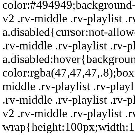
color:#494949;background-c
v2 .rv-middle .rv-playlist .rv
a.disabled{cursor:not-allo
.rv-middle .rv-playlist .rv-pl
a.disabled:hover{backgrou
color:rgba(47,47,47,.8);bo
middle .rv-playlist .rv-playl
.rv-middle .rv-playlist .rv-p
v2 .rv-middle .rv-playlist .r
wrap{height:100px;width:10