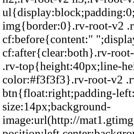
ul{display:block;padding:0
img{border:0}.rv-root-v2 .rv
cf:before{content:" ";displa
cf:after{clear:both}.rv-roo
.rv-top{height:40px;line-h
color:#f3f3f3}.rv-root-v2 .r
btn{float:right;padding-lef
size:14px;background-
image:url(http://mat1.gtim
position:left center;backgr