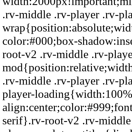
width:2000px!important;mi
.rv-middle .rv-player .rv-pl
wrap{position:absolute;wid
color:#000;box-shadow:inset
root-v2 .rv-middle .rv-playe
mod{position:relative;wid
.rv-middle .rv-player .rv-pl
player-loading{width:100%
align:center;color:#999;font
serif}.rv-root-v2 .rv-middle