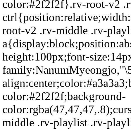
color:#2f2f2f}.rv-root-v2 .rv
ctrl{position:relative;widt
root-v2 .rv-middle .rv-playli
a{display:block;position:ab
height:100px;font-size:14p
family:NanumMyeongjo,"\5B
align:center;color:#a3a3a3
color:#2f2f2f;background-
color:rgba(47,47,47,.8);curs
middle .rv-playlist .rv-play