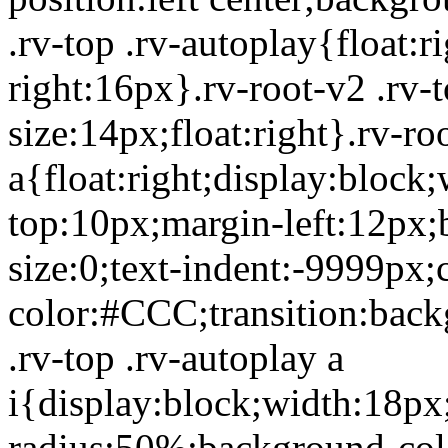
.rv-top .rv-autoplay{float:
right:16px}.rv-root-v2 .rv-
size:14px;float:right}.rv-ro
a{float:right;display:bloc
top:10px;margin-left:12px;
size:0;text-indent:-9999px;
color:#CCC;transition:back
.rv-top .rv-autoplay a
i{display:block;width:18px
radius:50%;background-colo