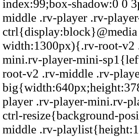
index:99;box-shadow:0 0 3px
middle .rv-player .rv-player
ctrl{display:block}@media 
width:1300px){.rv-root-v2 .
mini.rv-player-mini-sp1{le
root-v2 .rv-middle .rv-playe
big{width:640px;height:378
player .rv-player-mini.rv-pl
ctrl-resize{background-posi
middle .rv-playlist{height