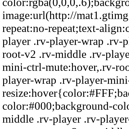
color:rgba(0,0,0,.6);backgr
image:url(http://mat1.gtim
repeat:no-repeat;text-align:
player .rv-player-wrap .rv-p
root-v2 .rv-middle .rv-playe
mini-ctrl-mute:hover,.rv-roo
player-wrap .rv-player-mini-
resize:hover{color:#FFF;b
color:#000;background-color
middle .rv-player .rv-player