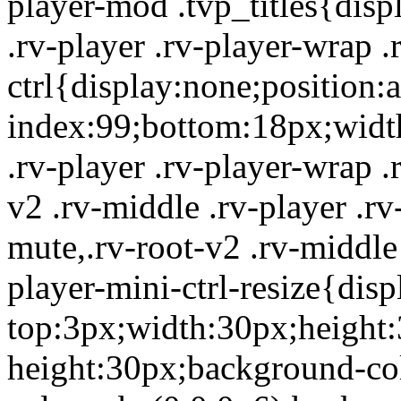
player-mod .tvp_titles{disp
.rv-player .rv-player-wrap .
ctrl{display:none;position:a
index:99;bottom:18px;width
.rv-player .rv-player-wrap .
v2 .rv-middle .rv-player .rv
mute,.rv-root-v2 .rv-middle 
player-mini-ctrl-resize{dis
top:3px;width:30px;height:
height:30px;background-co