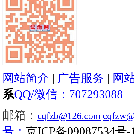
网站简介
|
广告服务
|
网
系
QQ/微信：
707293088
邮箱：
cqfzb@126.com
cqfzw@
号：
京ICP备09087534号-