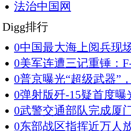
法治中国网
Digg排行
0
中国最大海上阅兵现
0
美军连遭三记重锤：F-
0
普京曝光“超级武器”
0
弹射版歼-15疑首度曝
0
武警交通部队完成厦
0
东部战区指挥近万人