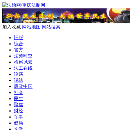
加入收藏
网站地图
网站搜索
旧版
综合
警方
法苑时空
检察风云
法工在线
论谈
说法
廉政中国
社会
民生
聚焦
财经
军事
健康
文教