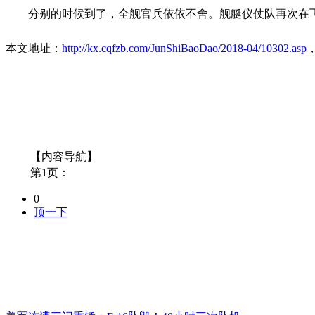
分别的时候到了，全舰官兵依依不舍。舰艇仪仗队再次在
本文地址：
http://kx.cqfzb.com/JunShiBaoDao/2018-04/10302.asp
【内容导航】
第1页：
0
顶一下