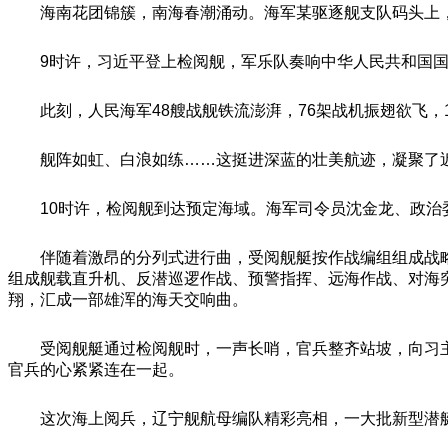
海南花团锦簇，南海春潮涌动。海军某驱逐舰支队码头上
9时许，习近平登上检阅舰，军乐队奏响中华人民共和国
此刻，人民海军48艘战舰铁流澎湃，76架战机振翅欲飞
舰阵如虹、白浪如练……这挺进深蓝的壮美航迹，凝聚了
10时许，检阅舰到达预定海域。海军司令员沈金龙、政
伴随着激昂的分列式进行曲，受阅舰艇按作战编组组成战
组成舰载直升机、反潜巡逻作战、预警指挥、远海作战、对海
翔，汇成一部雄浑的海天交响曲。
受阅舰艇通过检阅舰时，一声长哨，官兵整齐站坡，向习主席
官兵的心紧紧连在一起。
这次海上阅兵，辽宁舰航母编队精彩亮相，一大批新型潜