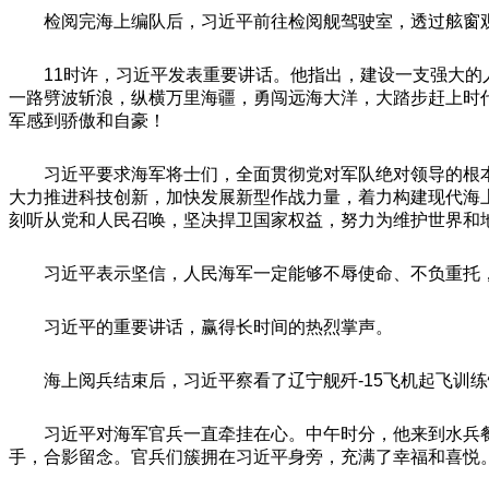
检阅完海上编队后，习近平前往检阅舰驾驶室，透过舷窗
11时许，习近平发表重要讲话。他指出，建设一支强大
一路劈波斩浪，纵横万里海疆，勇闯远海大洋，大踏步赶上时
军感到骄傲和自豪！
习近平要求海军将士们，全面贯彻党对军队绝对领导的根
大力推进科技创新，加快发展新型作战力量，着力构建现代海
刻听从党和人民召唤，坚决捍卫国家权益，努力为维护世界和
习近平表示坚信，人民海军一定能够不辱使命、不负重托
习近平的重要讲话，赢得长时间的热烈掌声。
海上阅兵结束后，习近平察看了辽宁舰歼-15飞机起飞训
习近平对海军官兵一直牵挂在心。中午时分，他来到水兵
手，合影留念。官兵们簇拥在习近平身旁，充满了幸福和喜悦