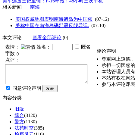
美军连遭三记重锤：F-16坠毁！48小时三次坠机
相关新闻
南海
美国权威地图表明南海诸岛为中国领
(07-12)
美称中国在南海岛礁部署反舰导弹:
(07-10)
本文评论
查看全部评论
(0)
表情：
姓名：
匿名
评论声明
字数
尊重网上道德
点评：
承担一切因您
本站管理人员
本站有权在网
参与本评论即
同意评论声明
发表
内容分类
旧版
综合
(3120)
警方
(1130)
法苑时空
(385)
检察风云
(110)