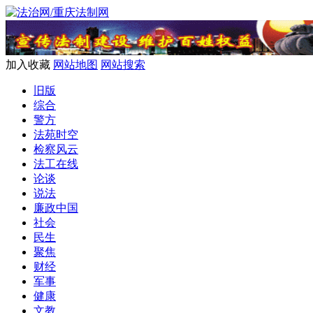
加入收藏
网站地图
网站搜索
旧版
综合
警方
法苑时空
检察风云
法工在线
论谈
说法
廉政中国
社会
民生
聚焦
财经
军事
健康
文教