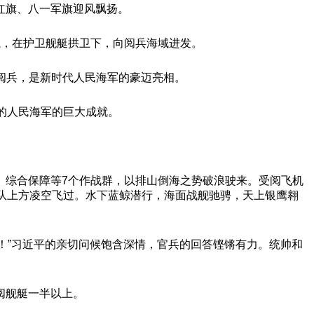
红旗、八一军旗迎风飘扬。
航，在护卫舰艇拱卫下，向阅兵海域进发。
上阅兵，是新时代人民海军的豪迈亮相。
的人民海军的巨大成就。
。
、综合保障等7个作战群，以排山倒海之势破浪驶来。受阅飞机
队上方凌空飞过。水下蓝鲸潜行，海面战舰驰骋，天上银鹰翱
务！”习近平的亲切问候饱含深情，官兵的回答铿锵有力。统帅和
阅舰艇一半以上。