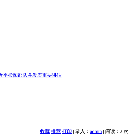
近平检阅部队并发表重要讲话
收藏
推荐
打印
| 录入：
admin
| 阅读：2
次