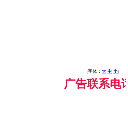
[字体：
大
中
小
]
广告联系电话/微