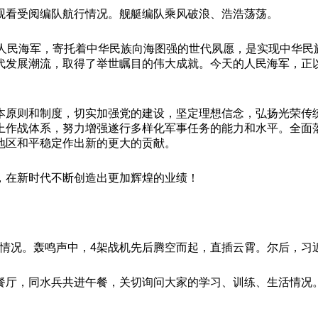
观看受阅编队航行情况。舰艇编队乘风破浪、浩浩荡荡。
的人民海军，寄托着中华民族向海图强的世代夙愿，是实现中华民
代发展潮流，取得了举世瞩目的伟大成就。今天的人民海军，正
本原则和制度，切实加强党的建设，坚定理想信念，弘扬光荣传
上作战体系，努力增强遂行多样化军事任务的能力和水平。全面
地区和平稳定作出新的更大的贡献。
，在新时代不断创造出更加辉煌的业绩！
练情况。轰鸣声中，4架战机先后腾空而起，直插云霄。尔后，
餐厅，同水兵共进午餐，关切询问大家的学习、训练、生活情况
。