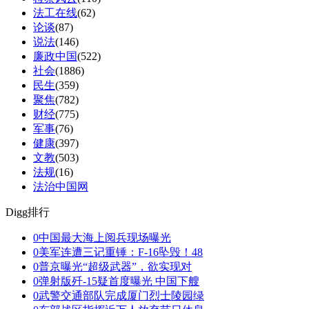
法工在线
(62)
论谈
(87)
说法
(146)
廉政中国
(522)
社会
(1886)
民生
(359)
聚焦
(782)
财经
(775)
军事
(76)
健康
(397)
文教
(503)
法规
(16)
法治中国网
Digg排行
0
中国最大海上阅兵现场曝光
0
美军连遭三记重锤：F-16坠毁！48
0
普京曝光“超级武器”，欲实现对
0
弹射版歼-15疑首度曝光 中国下艘
0
武警交通部队完成厦门烈士陵园绿