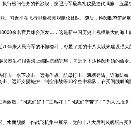
，执行检阅任务的长沙舰，按照海军最高礼仪悬挂代满旗，五星
国歌。习近平在飞行甲板检阅舰艇仪仗队。随后，检阅舰鸣笛起
，10000余名官兵雄姿英发……这是新中国历史上规模最大的海
近70年来人民海军的不懈奋斗，彰显了党的十八大以来建设强大
治委员秦生祥报告海上编队集结完毕，习近平下达检阅开始的命令
略打击、水下攻击、远海作战、航母打击、两栖登陆、近海防御
突击、远距支援掩护、制空作战等10个空中梯队，在受阅舰艇编
致敬。“同志们好！”“主席好！”“同志们辛苦了！”“为人民服
艇、水面舰艇、作战飞机集中展示，党的十八大后列装舰艇占受