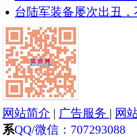
台陆军装备屡次出丑，
网站简介
|
广告服务
|
网
系
QQ/微信：
707293088