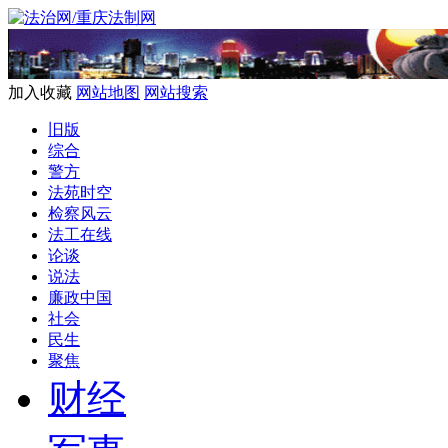
加入收藏
网站地图
网站搜索
旧版
综合
警方
法苑时空
检察风云
法工在线
论谈
说法
廉政中国
社会
民生
聚焦
财经