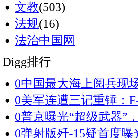
文教
(503)
法规
(16)
法治中国网
Digg排行
0
中国最大海上阅兵现
0
美军连遭三记重锤：F-
0
普京曝光“超级武器”
0
弹射版歼-15疑首度曝