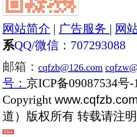
网站简介
|
广告服务
|
网
系
QQ/微信：
707293088
邮箱：
cqfzb@126.com
cqfzw@
号：
京ICP备09087534号-
Copyright
www.cqfzb.co
道）版权所有 转载请注
51La