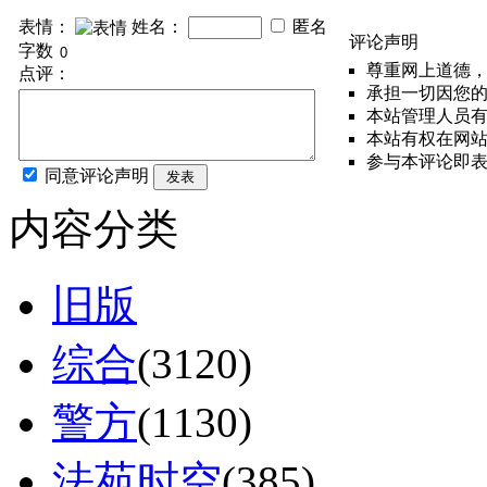
表情：
姓名：
匿名
评论声明
字数
尊重网上道德
点评：
承担一切因您
本站管理人员
本站有权在网
参与本评论即
同意评论声明
发表
内容分类
旧版
综合
(3120)
警方
(1130)
法苑时空
(385)