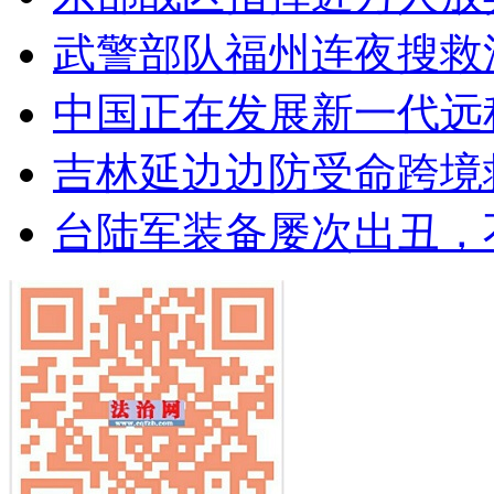
武警部队福州连夜搜救
中国正在发展新一代远
吉林延边边防受命跨境
台陆军装备屡次出丑，