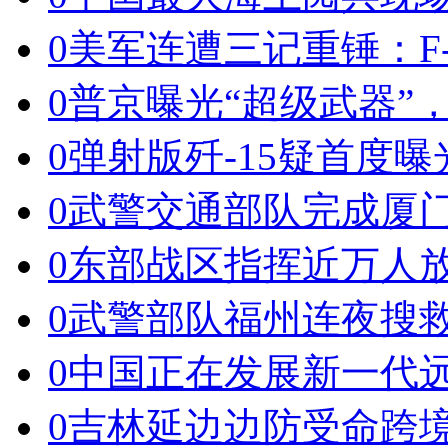
0
美军连遭三记重锤：F-
0
普京曝光“超级武器”
0
弹射版歼-15疑首度曝
0
武警交通部队完成厦
0
东部战区指挥近万人
0
武警部队福州连夜搜
0
中国正在发展新一代
0
吉林延边边防受命跨境