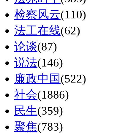
检察风云
(110)
法工在线
(62)
论谈
(87)
说法
(146)
廉政中国
(522)
社会
(1886)
民生
(359)
聚焦
(783)