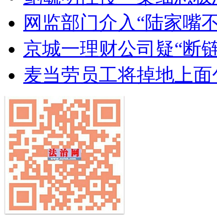
网监部门介入“陆家嘴
京城一理财公司疑“断
麦当劳员工将掉地上面