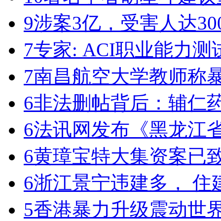
9
涉案3亿，受害人达30
7
专家: ACI职业能力
7
南昌航空大学教师称
6
非法删帖背后：辅仁
6
法讯网发布《黑龙江
6
黄璋宝特大集资案已致
6
浙江景宁违建多， 住
5
香港暴力升级震动世界