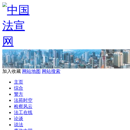
加入收藏
网站地图
网站搜索
主页
综合
警方
法苑时空
检察风云
法工在线
论谈
说法