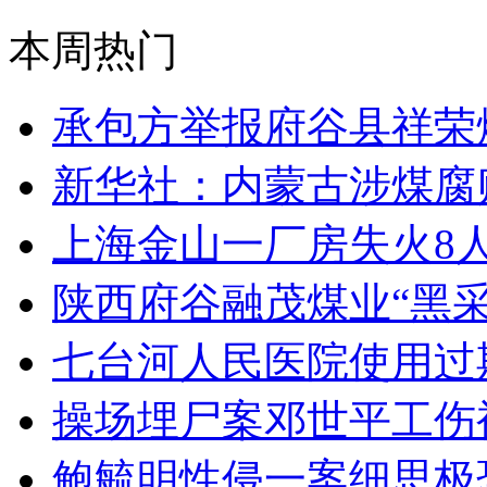
本周热门
承包方举报府谷县祥荣
新华社：内蒙古涉煤腐败
上海金山一厂房失火8
陕西府谷融茂煤业“黑采
七台河人民医院使用过
操场埋尸案邓世平工伤
鲍毓明性侵一案细思极