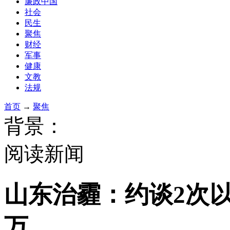
廉政中国
社会
民生
聚焦
财经
军事
健康
文教
法规
首页
→
聚焦
背景：
阅读新闻
山东治霾：约谈2次以
万