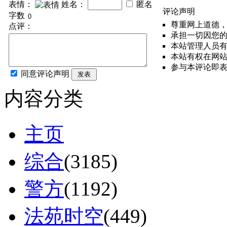
表情：
姓名：
匿名
评论声明
字数
尊重网上道德
点评：
承担一切因您
本站管理人员
本站有权在网
参与本评论即
同意评论声明
发表
内容分类
主页
综合
(3185)
警方
(1192)
法苑时空
(449)