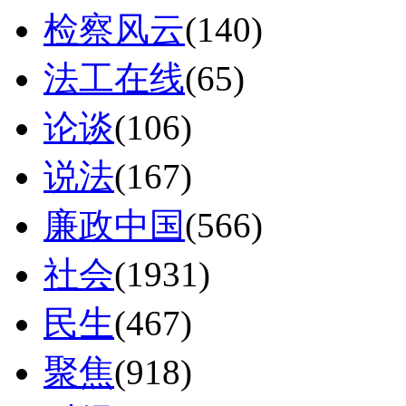
检察风云
(140)
法工在线
(65)
论谈
(106)
说法
(167)
廉政中国
(566)
社会
(1931)
民生
(467)
聚焦
(918)