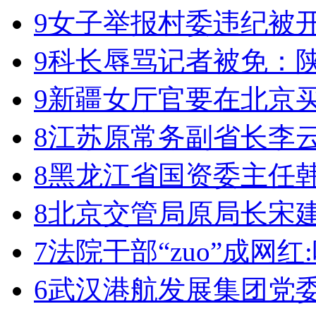
9
女子举报村委违纪被
9
科长辱骂记者被免：
9
新疆女厅官要在北京买
8
江苏原常务副省长李云
8
黑龙江省国资委主任
8
北京交管局原局长宋
7
法院干部“zuo”成网红
6
武汉港航发展集团党