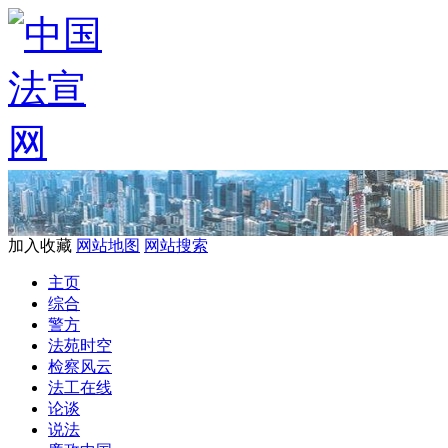
加入收藏
网站地图
网站搜索
主页
综合
警方
法苑时空
检察风云
法工在线
论谈
说法