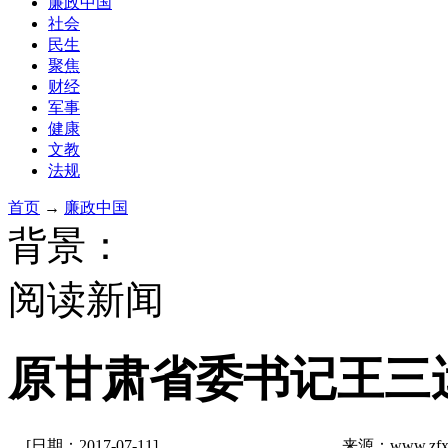
廉政中国
社会
民生
聚焦
财经
军事
健康
文教
法规
首页
→
廉政中国
背景：
阅读新闻
原甘肃省委书记王三
[日期：2017-07-11]
来源：www.zf