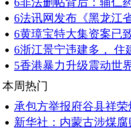
6
非法删帖背后：辅仁
6
法讯网发布《黑龙江
6
黄璋宝特大集资案已致
6
浙江景宁违建多， 住
5
香港暴力升级震动世界
本周热门
承包方举报府谷县祥荣
新华社：内蒙古涉煤腐败