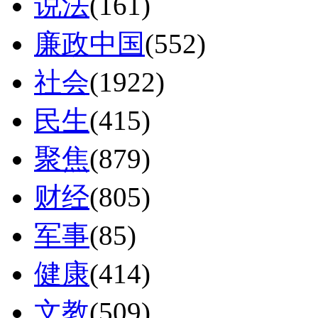
说法
(161)
廉政中国
(552)
社会
(1922)
民生
(415)
聚焦
(879)
财经
(805)
军事
(85)
健康
(414)
文教
(509)