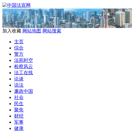
加入收藏
网站地图
网站搜索
主页
综合
警方
法苑时空
检察风云
法工在线
论谈
说法
廉政中国
社会
民生
聚焦
财经
军事
健康