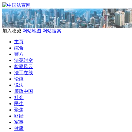
加入收藏
网站地图
网站搜索
主页
综合
警方
法苑时空
检察风云
法工在线
论谈
说法
廉政中国
社会
民生
聚焦
财经
军事
健康