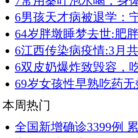
7
常用桑叶泡水喝，身体
6
男孩天才病被退学：宁
6
4岁胖墩睡梦去世:肥
6
江西传染病疫情:3月共19
6
双皮奶爆炸致毁容，
6
9岁女孩性早熟吃药无
本周热门
全国新增确诊3399例 累