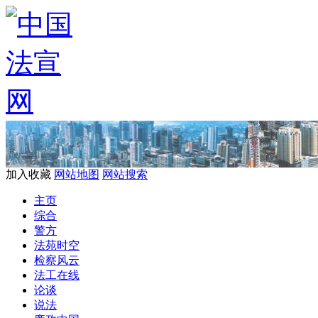
加入收藏
网站地图
网站搜索
主页
综合
警方
法苑时空
检察风云
法工在线
论谈
说法