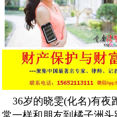
36岁的晓雯(化名)有夜
常一样和朋友到橘子洲头