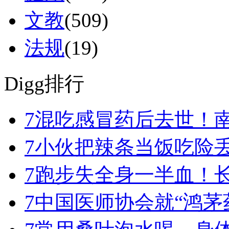
文教
(509)
法规
(19)
Digg排行
7
混吃感冒药后去世！南
7
小伙把辣条当饭吃险
7
跑步失全身一半血！
7
中国医师协会就“鸿茅