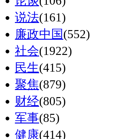
论谈
(106)
说法
(161)
廉政中国
(552)
社会
(1922)
民生
(415)
聚焦
(879)
财经
(805)
军事
(85)
健康
(414)