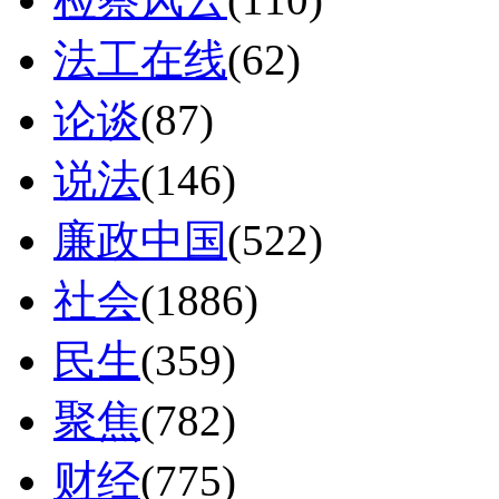
法工在线
(62)
论谈
(87)
说法
(146)
廉政中国
(522)
社会
(1886)
民生
(359)
聚焦
(782)
财经
(775)