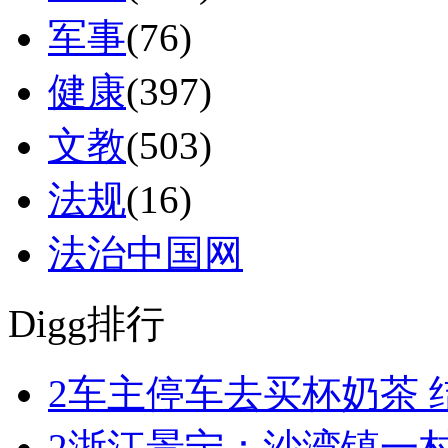
军事
(76)
健康
(397)
文教
(503)
法规
(16)
法治中国网
Digg排行
2
车主停车去买杯奶茶 
2
浙江景宁：沙湾镇一