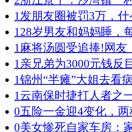
1
发朋友圈被罚3万，什
1
28岁男友和妈妈睡，
1
麻将汤圆受追捧!网友
1
亲兄弟为3000元钱反目
1
锦州“半瘫”大姐去看
1
云南保时捷打人者之
0
五险一金迎4变化，两
0
美女惨死自家车房：