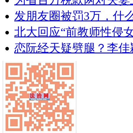
发朋友圈被罚3万，什
北大回应“前教师性侵
恋阮经天疑劈腿？李佳