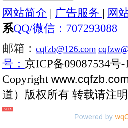
网站简介
|
广告服务
|
网
系
QQ/微信：
707293088
邮箱：
cqfzb@126.com
cqfzw@
号：
京ICP备09087534号-
Copyright
www.cqfzb.co
道）版权所有 转载请注
51La
Powered by
wqC