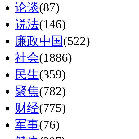
论谈
(87)
说法
(146)
廉政中国
(522)
社会
(1886)
民生
(359)
聚焦
(782)
财经
(775)
军事
(76)