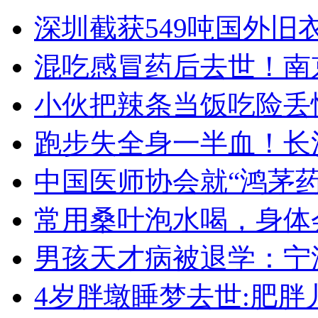
深圳截获549吨国外旧
混吃感冒药后去世！南
小伙把辣条当饭吃险丢
跑步失全身一半血！长
中国医师协会就“鸿茅
常用桑叶泡水喝，身体
男孩天才病被退学：宁
4岁胖墩睡梦去世:肥