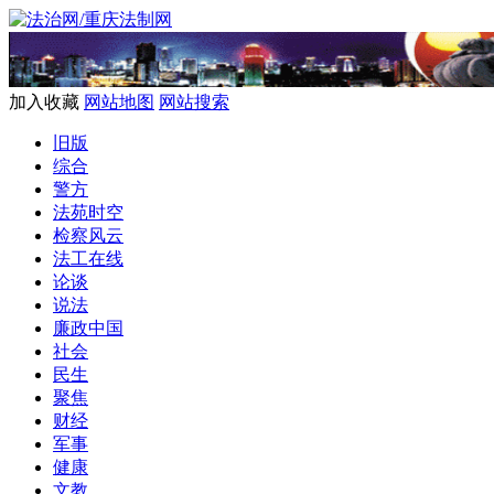
加入收藏
网站地图
网站搜索
旧版
综合
警方
法苑时空
检察风云
法工在线
论谈
说法
廉政中国
社会
民生
聚焦
财经
军事
健康
文教