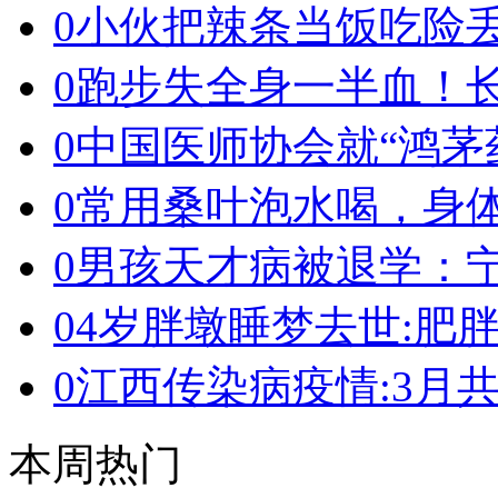
0
小伙把辣条当饭吃险
0
跑步失全身一半血！
0
中国医师协会就“鸿茅
0
常用桑叶泡水喝，身体
0
男孩天才病被退学：宁
0
4岁胖墩睡梦去世:肥
0
江西传染病疫情:3月共19
本周热门