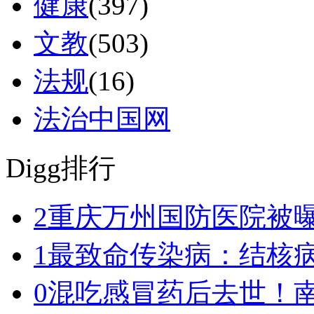
健康
(397)
文教
(503)
法规
(16)
法治中国网
Digg排行
2
重庆万州国防医院被
1
最致命传染病：结核
0
混吃感冒药后去世！南